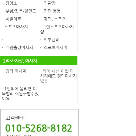
· .탕청소
· .기관장
· .부황/좌욕/실면도
· .기타 등등
· .네일아트
· .경락, 스포츠
· 스포츠마사지
· .1인스포츠마사지
샵
· .
· .피부관리
· .개인출장마사지
· .스포츠마사지
2)마사지샵, 마사지
· .경락 마사지
· 위에 세신 이발 마
사지에도 경락마사지
있음
· 1번위에 올리면 더
욱빨리 직원구할수있
어요