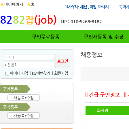
★
★
마이페이지
홈
1)사우나. 세신 . 이발, 마사지
2)마
82
82
(job)
잡
HP : 010-5268-8182
구인무료등록
구인재등록 및 수정
채용정보
아이디 기억
|
ID/비번찾기
|
회원가입
구인등록
|| 긴급 구인정보
|
재등록/수정
구직등록
회사명
재등록/수정