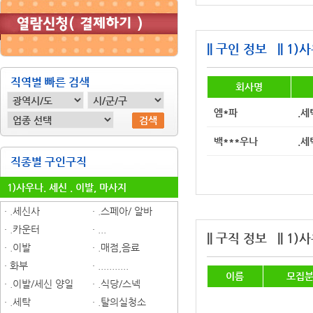
|| 구인 정보
|| 1
직역별 빠른 검색
회사명
엠*파
.세
검색
백***우나
.세
직종별 구인구직
1)사우나. 세신 . 이발, 마사지
· .세신사
· .스페아/ 알바
· .카운터
· ...
|| 구직 정보
|| 1
· .이발
· .매점,음료
· 화부
· ...........
이름
모집
· .이발/세신 양일
· .식당/스넥
· .세탁
· .탈의실청소